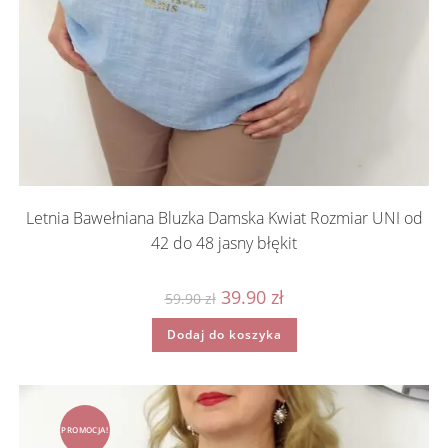
Letnia Bawełniana Bluzka Damska Kwiat Rozmiar UNI od
42 do 48 jasny błękit
Pierwotna
Aktualna
39.90
zł
59.90
zł
cena
cena
wynosiła:
wynosi:
Dodaj do koszyka
59.90 zł.
39.90 zł.
PROMOCJA!