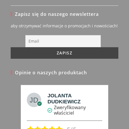
Opens
in
Zapisz się do naszego newslettera
a
new
aby otrzymywać informacje o promocjach i nowościach!
tab
Opinie o naszych produktach
eń
JOLANTA
DUDKIEWICZ
Zweryfikowany
właściciel