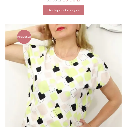
cena
cena
wynosiła:
wynosi:
Dodaj do koszyka
59.90 zł.
39.90 zł.
PROMOCJA!