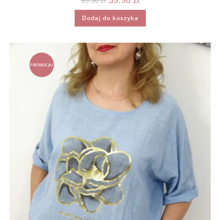
59.90
zł
cena
cena
wynosiła:
wynosi:
Dodaj do koszyka
59.90 zł.
39.90 zł.
PROMOCJA!