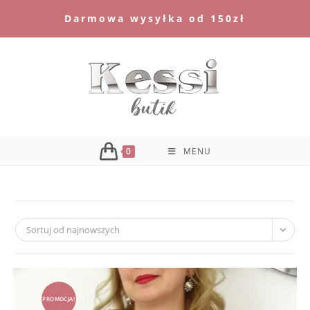
Skip
Darmowa wysyłka od 150zł
to
content
0
MENU
Sortuj od najnowszych
PROMOCJA!