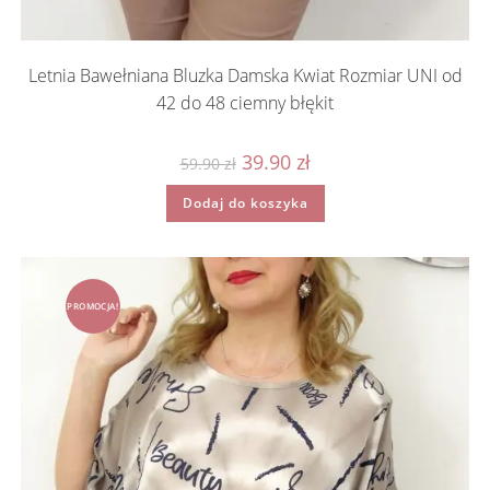
Letnia Bawełniana Bluzka Damska Kwiat Rozmiar UNI od
42 do 48 ciemny błękit
Pierwotna
Aktualna
39.90
zł
59.90
zł
cena
cena
wynosiła:
wynosi:
Dodaj do koszyka
59.90 zł.
39.90 zł.
PROMOCJA!