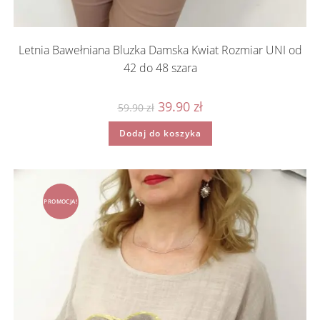
Letnia Bawełniana Bluzka Damska Kwiat Rozmiar UNI od
42 do 48 szara
Pierwotna
Aktualna
39.90
zł
59.90
zł
cena
cena
wynosiła:
wynosi:
Dodaj do koszyka
59.90 zł.
39.90 zł.
PROMOCJA!