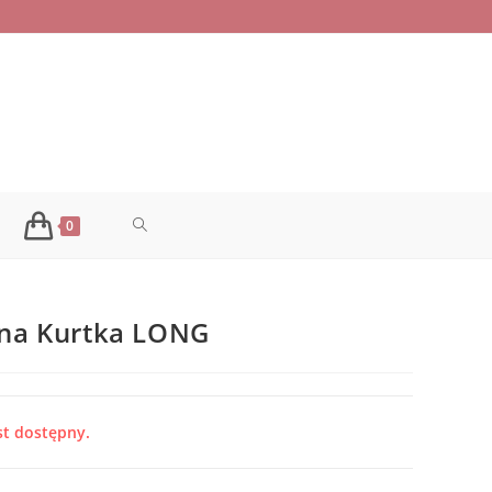
TOGGLE
0
WEBSITE
na Kurtka LONG
SEARCH
st dostępny.