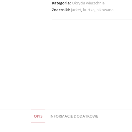
Kategoria:
Okrycia wierzchnie
Znaczniki:
jacket
,
kurtka
,
pikowana
OPIS
INFORMACJE DODATKOWE