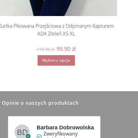
Kurtka Pikowana Przejściowa z Odpinanym Kapturem
ADA Zieleń XS-XL
Pierwotna
Aktualna
99.90
zł
119.90
zł
cena
cena
wynosiła:
wynosi:
Ten
Wybierz opcje
119.90 zł.
99.90 zł.
produkt
ma
wiele
wariantów.
Opcje
można
wybrać
na
stronie
produktu
Opinie o naszych produktach
Barbara Dobrowolska
Zweryfikowany