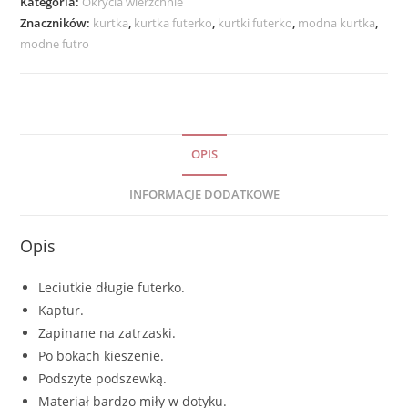
Kategoria:
Okrycia wierzchnie
Znaczników:
kurtka
,
kurtka futerko
,
kurtki futerko
,
modna kurtka
,
modne futro
OPIS
INFORMACJE DODATKOWE
Opis
Leciutkie długie futerko.
Kaptur.
Zapinane na zatrzaski.
Po bokach kieszenie.
Podszyte podszewką.
Materiał bardzo miły w dotyku.