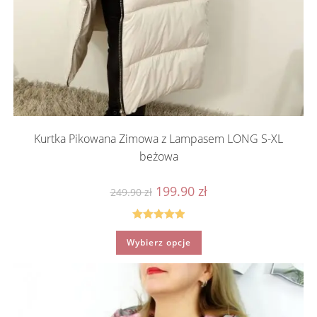
Kurtka Pikowana Zimowa z Lampasem LONG S-XL
beżowa
Pierwotna
Aktualna
199.90
zł
249.90
zł
cena
cena
wynosiła:
wynosi:
249.90 zł.
199.90 zł.
Oceniono
Ten
Wybierz opcje
produkt
5.00
na 5
ma
wiele
wariantów.
Opcje
można
wybrać
na