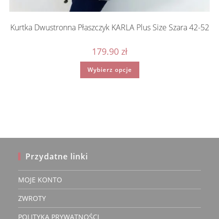
Kurtka Dwustronna Płaszczyk KARLA Plus Size Szara 42-52
179.90
zł
Ten
Wybierz opcje
produkt
ma
wiele
wariantów.
Opcje
można
wybrać
na
stronie
produktu
Przydatne linki
MOJE KONTO
ZWROTY
POLITYKA PRYWATNOŚCI